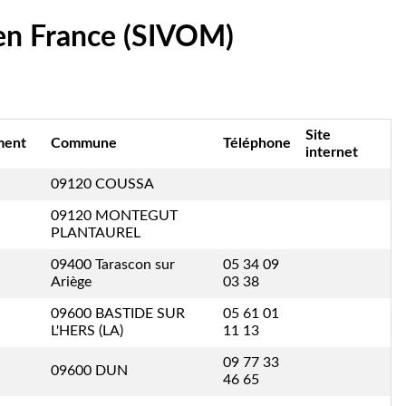
 en France (SIVOM)
Site
ment
Commune
Téléphone
internet
09120 COUSSA
09120 MONTEGUT
PLANTAUREL
09400 Tarascon sur
05 34 09
Ariège
03 38
09600 BASTIDE SUR
05 61 01
L'HERS (LA)
11 13
09 77 33
09600 DUN
46 65