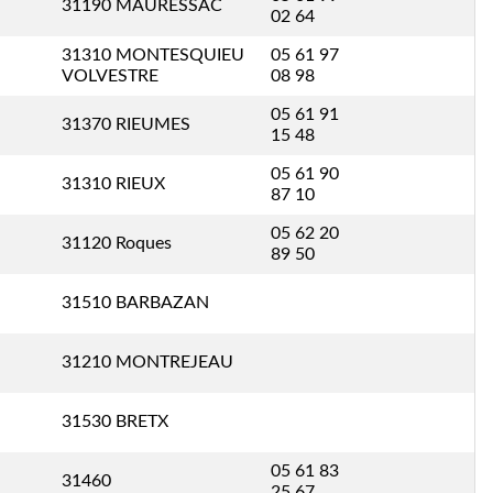
31190 MAURESSAC
02 64
31310 MONTESQUIEU
05 61 97
VOLVESTRE
08 98
05 61 91
31370 RIEUMES
15 48
05 61 90
31310 RIEUX
87 10
05 62 20
31120 Roques
89 50
31510 BARBAZAN
31210 MONTREJEAU
31530 BRETX
05 61 83
31460
25 67