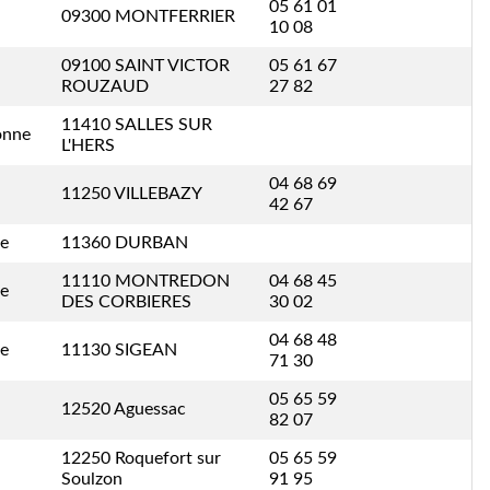
05 61 01
09300 MONTFERRIER
10 08
09100 SAINT VICTOR
05 61 67
ROUZAUD
27 82
11410 SALLES SUR
onne
L'HERS
04 68 69
11250 VILLEBAZY
42 67
ne
11360 DURBAN
11110 MONTREDON
04 68 45
ne
DES CORBIERES
30 02
04 68 48
ne
11130 SIGEAN
71 30
05 65 59
12520 Aguessac
82 07
12250 Roquefort sur
05 65 59
Soulzon
91 95