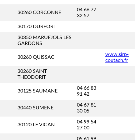
04 66 77
30260 CORCONNE
32 57
30170 DURFORT
30350 MARUEJOLS LES
GARDONS
www.sirp-
30260 QUISSAC
coutach.fr
30260 SAINT
THEODORIT
04 66 83
30125 SAUMANE
91 42
04 67 81
30440 SUMENE
30 05
04 99 54
30120 LE VIGAN
27 00
05 61 99