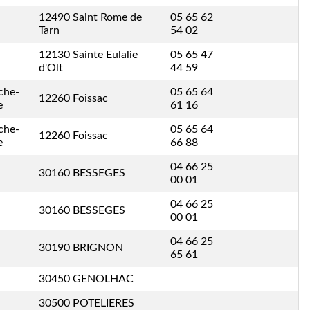
12490 Saint Rome de
05 65 62
Tarn
54 02
12130 Sainte Eulalie
05 65 47
d'Olt
44 59
nche-
05 65 64
12260 Foissac
e
61 16
nche-
05 65 64
12260 Foissac
e
66 88
04 66 25
30160 BESSEGES
00 01
04 66 25
30160 BESSEGES
00 01
04 66 25
30190 BRIGNON
65 61
30450 GENOLHAC
30500 POTELIERES